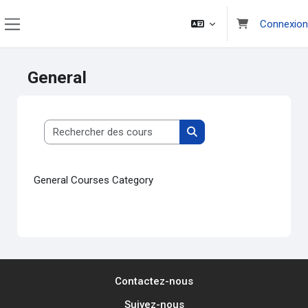
Passer au contenu principal
Connexion
Panneau latéral
General
Rechercher des cours
Rechercher des cours
General Courses Category
Contactez-nous
Suivez-nous